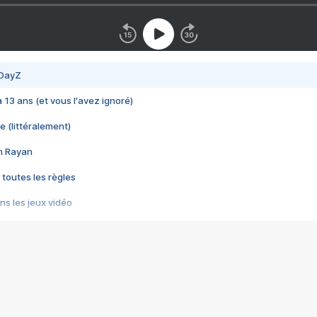
 DayZ
 a 13 ans (et vous l'avez ignoré)
e (littéralement)
im Rayan
 toutes les règles
s les jeux vidéo
us choquant de Rockstar ? - Le scandale BULLY
e plus moche de Steam
du RÊVE tourne au CAUCHEMAR
pendant 8 heures