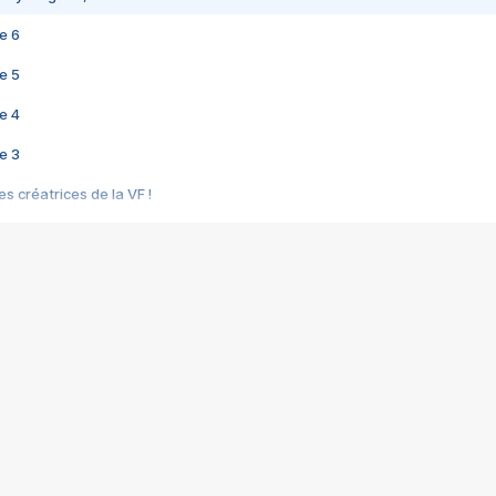
e 6
e 5
e 4
e 3
s créatrices de la VF !
e 2
e 1
e Mektoub My Love arrive enfin ! Rencontre avec Shaïn Boumedine et Sal
i : après Toni en famille
elle réalise le bouleversant Dites lui que je l'aime
ais ! Rencontre autour de Vie privée de Rebecca Zlotowski
 de Marguerite, Grave... Rencontre avec Ella Rumpf