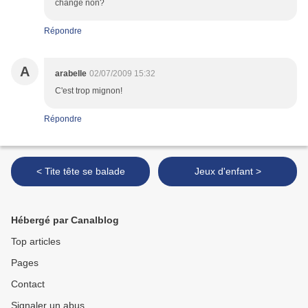
change non?
Répondre
A
arabelle
02/07/2009 15:32
C'est trop mignon!
Répondre
< Tite tête se balade
Jeux d'enfant >
Hébergé par Canalblog
Top articles
Pages
Contact
Signaler un abus