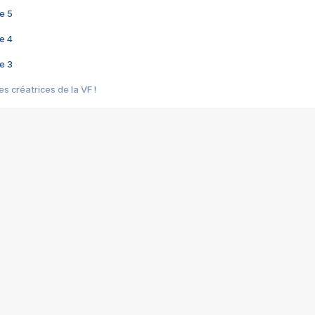
e 5
e 4
e 3
s créatrices de la VF !
e 2
e 1
e Mektoub My Love arrive enfin ! Rencontre avec Shaïn Boumedine et Sal
i : après Toni en famille
elle réalise le bouleversant Dites lui que je l'aime
ais ! Rencontre autour de Vie privée de Rebecca Zlotowski
 de Marguerite, Grave... Rencontre avec Ella Rumpf
 Les Rêveurs, un film intime sur la santé mentale