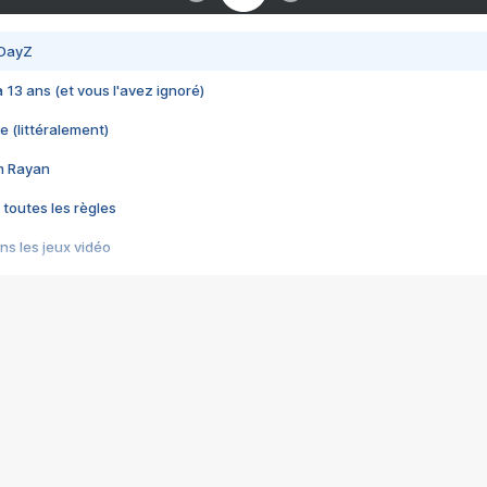
 DayZ
 a 13 ans (et vous l'avez ignoré)
e (littéralement)
im Rayan
 toutes les règles
s les jeux vidéo
us choquant de Rockstar ? - Le scandale BULLY
e plus moche de Steam
du RÊVE tourne au CAUCHEMAR
pendant 8 heures
it… à tort
umiliés par un jeu vidéo