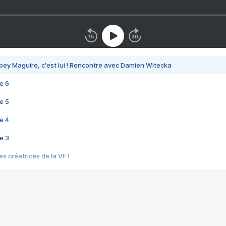
bey Maguire, c'est lui ! Rencontre avec Damien Witecka
e 6
e 5
e 4
e 3
s créatrices de la VF !
e 2
e 1
e Mektoub My Love arrive enfin ! Rencontre avec Shaïn Boumedine et Sal