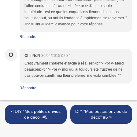
l'allée centrale et à l'autel. <br /> <br /> J'ai une seule
inquiétude : est-ce que les coquelicots tiennent bien tous
seuls debout, ou ont-ils tendance à rapidement se renverser ?
<br /> <br /> Merci d'avance pour votre réponse.
Répondre
O
Oh ! RöR
30/04/2015 07:34
C'est vraiment chouette et facile à réaliser.<br /> <br /> Merci
beaucoup<br /> <br /> moi qui ai toujours été frustrée de ne
pas pouvoir cueillir ma fleur préférée, me voilà comblée ^^
Répondre
< DIY "Mes petites envies
DIY "Mes petites envies de
de déco" #5
déco" #6 >