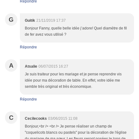
Répondre
G
Guitik
21/11/2019 17:37
Bonjour Fanny, quelle belle idée j’adore! Quel diamètre de fil
de fer avez vous utilisé ?
Répondre
A
Atsalie
06/07/2015 16:27
Je suis traiteur pour les mariage et je pense reprendre vis
idée pour ma décoration de table. En effet, votre idée me
semble très original et très économique.
Répondre
C
Cecilecooks
03/06/2015 11:08
Bonjour,<br /> <br /> Je pense réaliser un champ de
"coquelicots blancs ou pastels" pour la décoration de l'église
du mariage de ma sœur. Les fleurs seront posées le long de