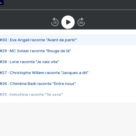
#30 : Eve Angeli raconte "Avant de partir"
#29 : MC Solaar raconte "Bouge de là"
28 : Lorie raconte "Je vais vite"
#27 : Christophe Willem raconte "Jacques a dit"
#26 : Chimène Badi raconte "Entre nous"
#25 : Indochine raconte "3e sexe"
#24 : Zaho raconte "C'est chelou"
#23 : Patrick Bruel raconte "Au café des délices"
#22 : Kyo raconte "Le chemin"