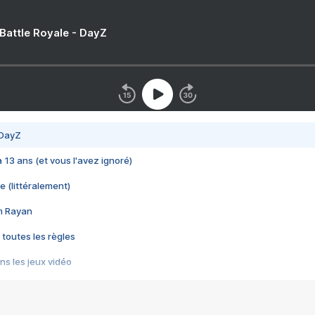
 Battle Royale - DayZ
 DayZ
 a 13 ans (et vous l'avez ignoré)
e (littéralement)
im Rayan
 toutes les règles
s les jeux vidéo
us choquant de Rockstar ? - Le scandale BULLY
e plus moche de Steam