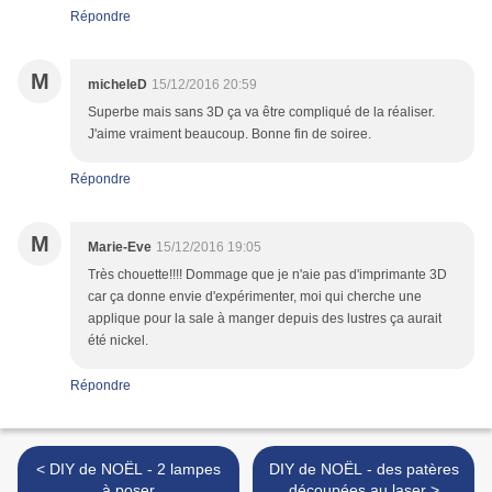
Répondre
M
micheleD
15/12/2016 20:59
Superbe mais sans 3D ça va être compliqué de la réaliser.
J'aime vraiment beaucoup. Bonne fin de soiree.
Répondre
M
Marie-Eve
15/12/2016 19:05
Très chouette!!!! Dommage que je n'aie pas d'imprimante 3D
car ça donne envie d'expérimenter, moi qui cherche une
applique pour la sale à manger depuis des lustres ça aurait
été nickel.
Répondre
< DIY de NOËL - 2 lampes
DIY de NOËL - des patères
à poser
découpées au laser >