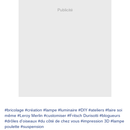
Publicité
#bricolage
#création
#lampe
#luminaire
#DIY
#ateliers
#faire soi
même
#Leroy Merlin
#customiser
#Fritsch Durisotti
#blogueurs
#drôles d'oiseaux
#du côté de chez vous
#impression 3D
#lampe
poulette
#suspension