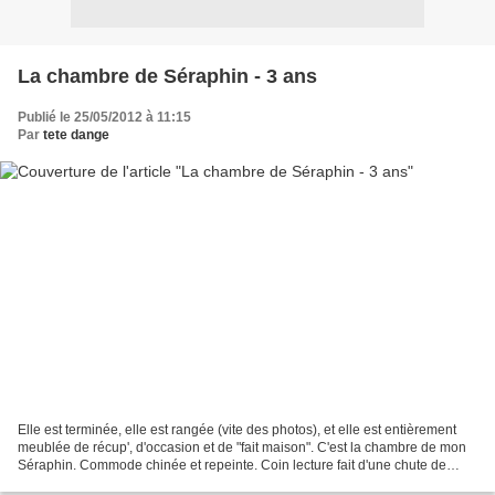
La chambre de Séraphin - 3 ans
Publié le 25/05/2012 à 11:15
Par
tete dange
Elle est terminée, elle est rangée (vite des photos), et elle est entièrement
meublée de récup', d'occasion et de "fait maison". C'est la chambre de mon
Séraphin. Commode chinée et repeinte. Coin lecture fait d'une chute de
moquette. Petit bureau et chaise...