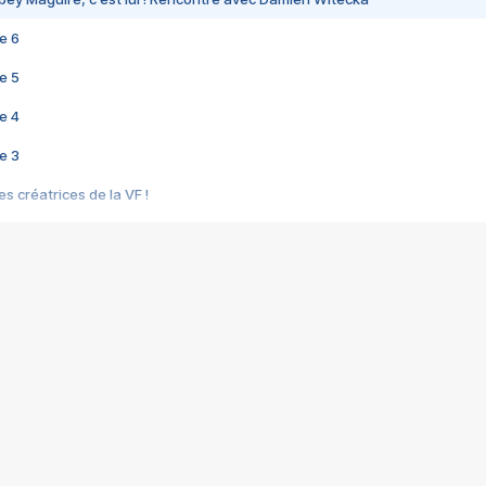
e 6
e 5
e 4
e 3
s créatrices de la VF !
e 2
e 1
e Mektoub My Love arrive enfin ! Rencontre avec Shaïn Boumedine et Sal
i : après Toni en famille
elle réalise le bouleversant Dites lui que je l'aime
ais ! Rencontre autour de Vie privée de Rebecca Zlotowski
 de Marguerite, Grave... Rencontre avec Ella Rumpf