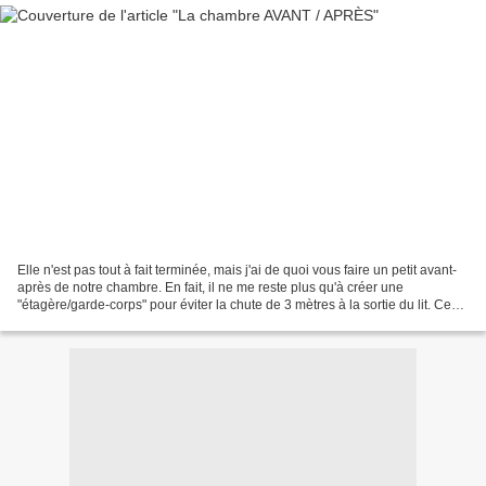
Elle n'est pas tout à fait terminée, mais j'ai de quoi vous faire un petit avant-
après de notre chambre. En fait, il ne me reste plus qu'à créer une
"étagère/garde-corps" pour éviter la chute de 3 mètres à la sortie du lit. Ce
qui n'est pas du luxe me...