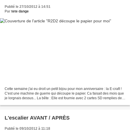
Publié le 27/10/2012 à 14:51
Par
tete dange
Cette semaine j'ai eu droit un petit bijou pour mon anniversaire : la E-craft !
C'est une machine de guerre qui découpe le papier. Ca faisait des mois que
je lorgnais dessus... La bête : Elle est fournie avec 2 cartes SD remplies de
formes déjà prêtes...
L'escalier AVANT / APRÈS
Publié le 09/10/2012 à 11:18