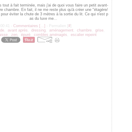
s tout à fait terminée, mais j'ai de quoi vous faire un petit avant-
re chambre. En fait, il ne me reste plus qu'à créer une "étagère/
pour éviter la chute de 3 mètres à la sortie du lit. Ce qui n'est p
as du luxe me...
 00:41 -
Commentaires [
…
]
- Permalien [
#
]
rde
,
avant après
,
dressing
,
aménagement
,
chambre
,
grise
,
isse
,
zen
,
épuré
,
combles aménagés
,
escalier repeint