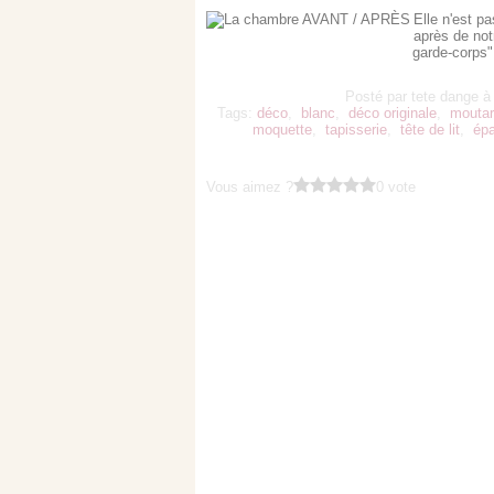
Elle n'est pa
après de not
garde-corps" 
Posté par tete dange à
Tags:
déco
,
blanc
,
déco originale
,
mouta
moquette
,
tapisserie
,
tête de lit
,
épa
Vous aimez ?
0 vote