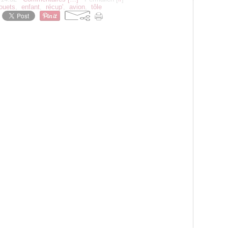
jouets
,
enfant
,
récup'
,
avion
,
tôle