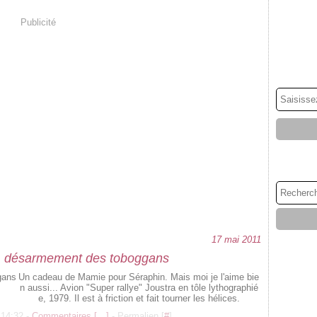
Publicité
17 mai 2011
, désarmement des toboggans
Un cadeau de Mamie pour Séraphin. Mais moi je l'aime bie
n aussi... Avion "Super rallye" Joustra en tôle lythographié
e, 1979. Il est à friction et fait tourner les hélices.
 14:32 -
Commentaires [
…
]
- Permalien [
#
]