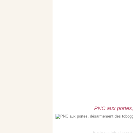
PNC aux portes
Posté par tete dange à