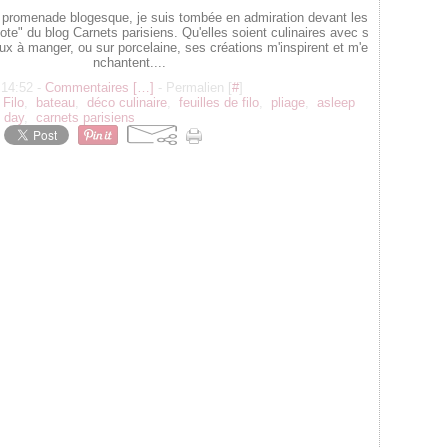
 promenade blogesque, je suis tombée en admiration devant les
ote" du blog Carnets parisiens. Qu'elles soient culinaires avec s
ux à manger, ou sur porcelaine, ses créations m'inspirent et m'e
nchantent....
 14:52 -
Commentaires [
…
]
- Permalien [
#
]
,
Filo
,
bateau
,
déco culinaire
,
feuilles de filo
,
pliage
,
asleep
 day
,
carnets parisiens