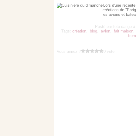
Lors d'une récente
créations de "Parig
es avions et batea
Posté par tete dange à
Tags:
création
,
blog
,
avion
,
fait maison
from
Vous aimez ?
0 vote