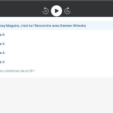
bey Maguire, c'est lui ! Rencontre avec Damien Witecka
e 6
e 5
e 4
e 3
s créatrices de la VF !
e 2
e 1
e Mektoub My Love arrive enfin ! Rencontre avec Shaïn Boumedine et Sal
i : après Toni en famille