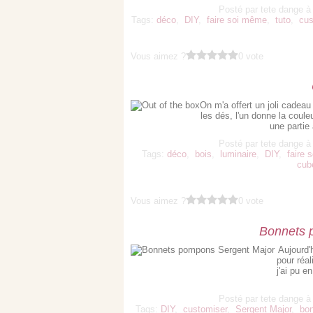
Posté par tete dange à
Tags:
déco
,
DIY
,
faire soi même
,
tuto
,
cus
Vous aimez ?
0 vote
On m'a offert un joli cadeau
les dés, l'un donne la couleu
une partie 
Posté par tete dange à
Tags:
déco
,
bois
,
luminaire
,
DIY
,
faire 
cub
Vous aimez ?
0 vote
Bonnets 
Aujourd'
pour réa
j'ai pu e
Posté par tete dange à
Tags:
DIY
,
customiser
,
Sergent Major
,
bo