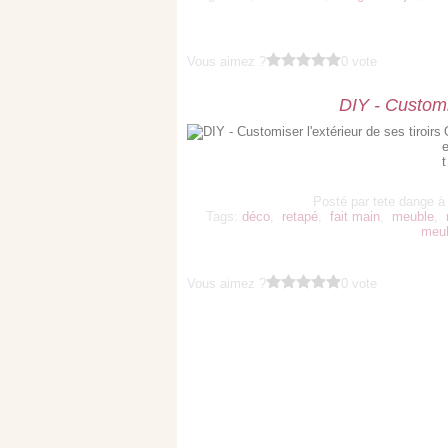
Vous aimez ?
0 vote
DIY - Customis
e
Posté par tete dange à
Tags:
déco
,
retapé
,
fait main
,
meuble
,
meub
Vous aimez ?
0 vote