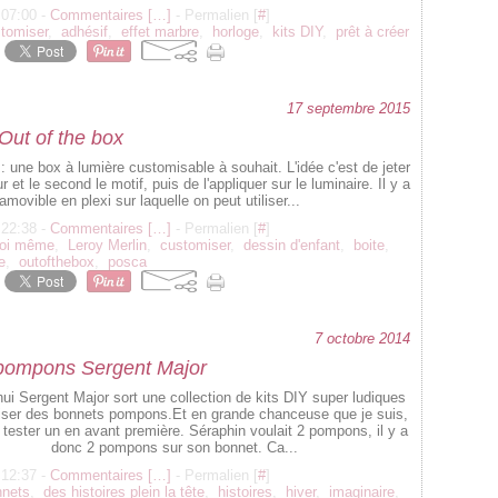
 07:00 -
Commentaires [
…
]
- Permalien [
#
]
tomiser
,
adhésif
,
effet marbre
,
horloge
,
kits DIY
,
prêt à créer
17 septembre 2015
Out of the box
 : une box à lumière customisable à souhait. L'idée c'est de jeter
r et le second le motif, puis de l'appliquer sur le luminaire. Il y a
amovible en plexi sur laquelle on peut utiliser...
 22:38 -
Commentaires [
…
]
- Permalien [
#
]
soi même
,
Leroy Merlin
,
customiser
,
dessin d'enfant
,
boite
,
e
,
outofthebox
,
posca
7 octobre 2014
pompons Sergent Major
hui Sergent Major sort une collection de kits DIY super ludiques
liser des bonnets pompons.Et en grande chanceuse que je suis,
n tester un en avant première. Séraphin voulait 2 pompons, il y a
donc 2 pompons sur son bonnet. Ca...
 12:37 -
Commentaires [
…
]
- Permalien [
#
]
nnets
,
des histoires plein la tête
,
histoires
,
hiver
,
imaginaire
,