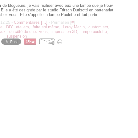
er de blogueurs, je vais réaliser avec eux une lampe que je trouv
 Elle a été designée par le studio Fritsch Durisotti en partenariat
ez vous. Elle s'appelle la lampe Poulette et fait partie...
 12:25 -
Commentaires [
…
]
- Permalien [
#
]
re
,
DIY
,
ateliers
,
faire soi même
,
Leroy Merlin
,
customiser
,
eaux
,
du côté de chez vous
,
impression 3D
,
lampe poulette
,
suspension