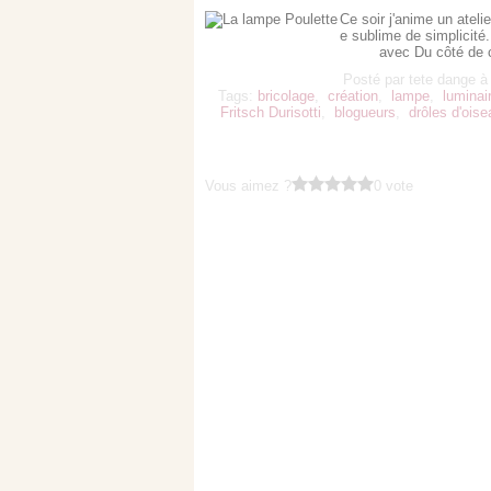
Ce soir j'anime un ateli
e sublime de simplicité.
avec Du côté de ch
Posté par tete dange à
Tags:
bricolage
,
création
,
lampe
,
luminai
Fritsch Durisotti
,
blogueurs
,
drôles d'ois
Vous aimez ?
0 vote