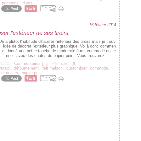
pompons
,
rêves
16 février 2014
er l'extérieur de ses tiroirs
On a plutôt l'habitude d'habiller l'intérieur des tiroirs mais je trouv
 l'idée de décorer l'extérieur plus graphique. Voilà donc commen
t j'ai donné une petite touche de modernité à ma commode ancie
nne : avec des chutes de papier peint. Vous trouverez...
 16:15 -
Commentaires [
…
]
- Permalien [
#
]
récup'
,
détournement
,
fait maison
,
customiser
,
commode
,
le ancien
,
papier peint