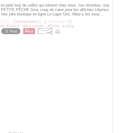
e un petit tour de celles qui trônent chez nous. Les récentes, mai
. PETITE PÊCHE Gros coup de cœur pour les affiches Lilipinso
a très jolie boutique en ligne Le Lapin Gris. Allez-y les yeux...
 13:51 -
Commentaires [
…
]
- Permalien [
#
]
re d'enfant
,
déco murale
,
affiche
,
e-shop