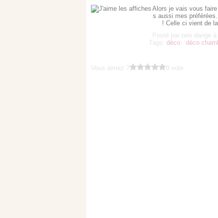
Alors je vais vous fair
s aussi mes préférées
! Celle ci vient de l
Posté par tete dange à
Tags:
déco
,
déco chamb
Vous aimez ?
0 vote