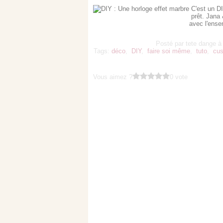
C'est un DI
prêt. Jana
avec l'ense
Posté par tete dange à
Tags:
déco
,
DIY
,
faire soi même
,
tuto
,
cus
Vous aimez ?
0 vote