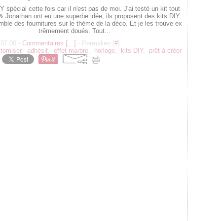
Y spécial cette fois car il n'est pas de moi. J'ai testé un kit tout
 & Jonathan ont eu une superbe idée, ils proposent des kits DIY
mble des fournitures sur le thème de la déco. Et je les trouve ex
trêmement doués. Tout...
 07:00 -
Commentaires [
…
]
- Permalien [
#
]
tomiser
,
adhésif
,
effet marbre
,
horloge
,
kits DIY
,
prêt à créer