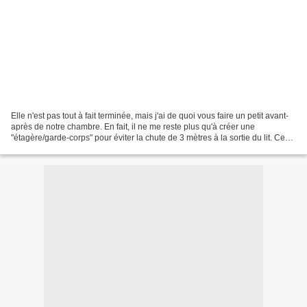
Elle n'est pas tout à fait terminée, mais j'ai de quoi vous faire un petit avant-
après de notre chambre. En fait, il ne me reste plus qu'à créer une
"étagère/garde-corps" pour éviter la chute de 3 mètres à la sortie du lit. Ce
qui n'est pas du luxe me...