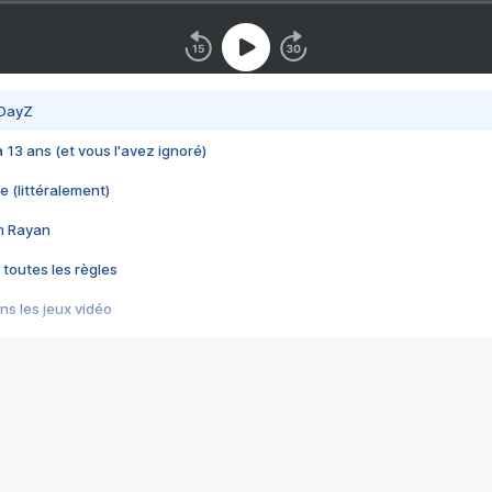
 DayZ
 a 13 ans (et vous l'avez ignoré)
e (littéralement)
im Rayan
 toutes les règles
s les jeux vidéo
us choquant de Rockstar ? - Le scandale BULLY
e plus moche de Steam
du RÊVE tourne au CAUCHEMAR
pendant 8 heures