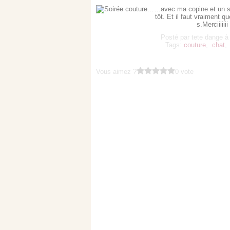
...avec ma copine et un s
tôt. Et il faut vraiment q
s.Merciiiiii
Posté par tete dange à
Tags:
couture
,
chat
Vous aimez ?
0 vote