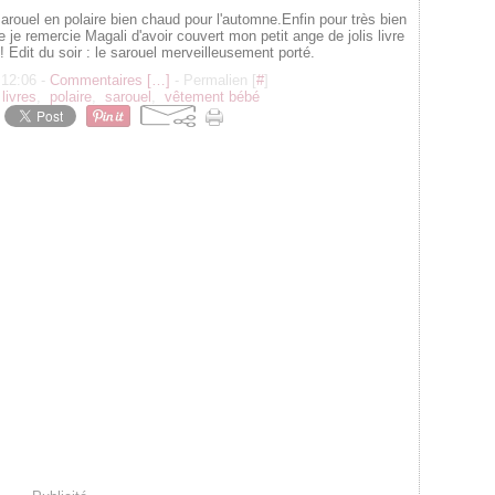
arouel en polaire bien chaud pour l'automne.Enfin pour très bien
ue je remercie Magali d'avoir couvert mon petit ange de jolis livre
i ! Edit du soir : le sarouel merveilleusement porté.
 12:06 -
Commentaires [
…
]
- Permalien [
#
]
,
livres
,
polaire
,
sarouel
,
vêtement bébé