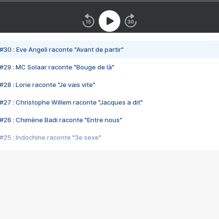
#30 : Eve Angeli raconte "Avant de partir"
#29 : MC Solaar raconte "Bouge de là"
28 : Lorie raconte "Je vais vite"
#27 : Christophe Willem raconte "Jacques a dit"
#26 : Chimène Badi raconte "Entre nous"
#25 : Indochine raconte "3e sexe"
#24 : Zaho raconte "C'est chelou"
#23 : Patrick Bruel raconte "Au café des délices"
#22 : Kyo raconte "Le chemin"
#21 : Nolwenn Leroy raconte "Cassé"