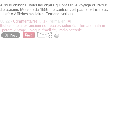
nous chinons. Voici les objets qui ont fait le voyage du retour
io oceanic Mousse de 1956. Le contour vert pastel est rétro éc
lairé ♥ Affiches scolaires Fernand Nathan.
 00:22 -
Commentaires [
…
]
- Permalien [
#
]
ffiches scolaires anciennes
,
boules coloreés
,
fernand nathan
,
,
patère vintage
,
plaque émaillée
,
radio oceanic