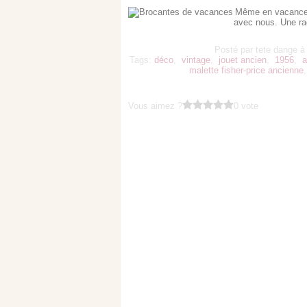
Même en vacances 
avec nous. Une rad
Posté par tete dange à
Tags:
déco
,
vintage
,
jouet ancien
,
1956
,
a
malette fisher-price ancienne
Vous aimez ?
0 vote