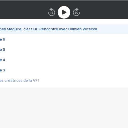
bey Maguire, c'est lui ! Rencontre avec Damien Witecka
e 6
e 5
e 4
e 3
s créatrices de la VF !
e 2
e 1
e Mektoub My Love arrive enfin ! Rencontre avec Shaïn Boumedine et Sal
i : après Toni en famille