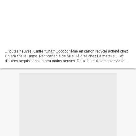
... toutes neuves. Cintre "Chat" Cocobohème en carton recyclé acheté chez
Chiara Stella Home. Petit cartable de Mlle Héloïse chez La marelle. ... et
d'autres acquisitions un peu moins neuves. Deux fauteuils en osier via le
bon coin. Des albums de "Sylvain...