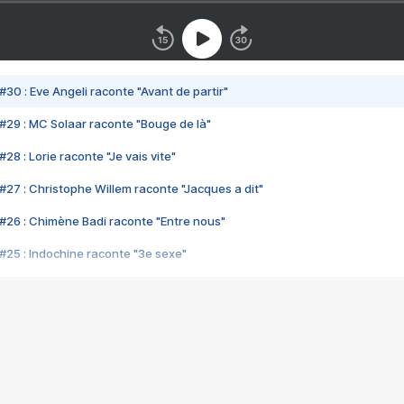
#30 : Eve Angeli raconte "Avant de partir"
#29 : MC Solaar raconte "Bouge de là"
28 : Lorie raconte "Je vais vite"
#27 : Christophe Willem raconte "Jacques a dit"
#26 : Chimène Badi raconte "Entre nous"
#25 : Indochine raconte "3e sexe"
#24 : Zaho raconte "C'est chelou"
#23 : Patrick Bruel raconte "Au café des délices"
#22 : Kyo raconte "Le chemin"
#21 : Nolwenn Leroy raconte "Cassé"