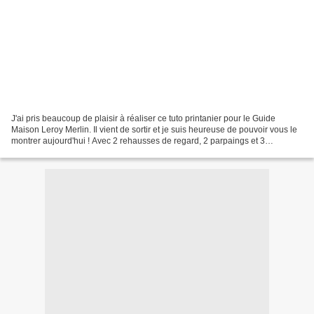
J'ai pris beaucoup de plaisir à réaliser ce tuto printanier pour le Guide
Maison Leroy Merlin. Il vient de sortir et je suis heureuse de pouvoir vous le
montrer aujourd'hui ! Avec 2 rehausses de regard, 2 parpaings et 3
tasseaux, il vous sera facile de...