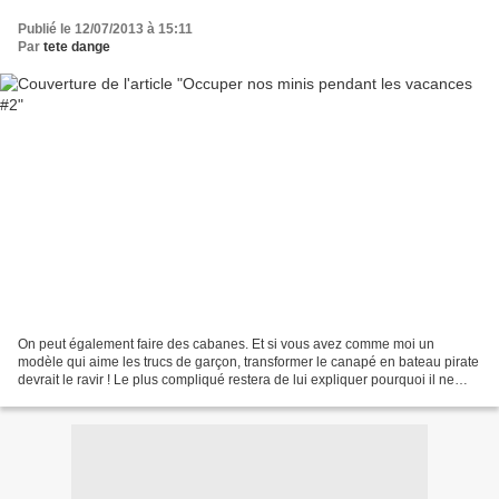
Publié le 12/07/2013 à 15:11
Par
tete dange
On peut également faire des cabanes. Et si vous avez comme moi un
modèle qui aime les trucs de garçon, transformer le canapé en bateau pirate
devrait le ravir ! Le plus compliqué restera de lui expliquer pourquoi il ne
peut pas passer la nuit dedans....