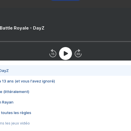
 Battle Royale - DayZ
 DayZ
 a 13 ans (et vous l'avez ignoré)
e (littéralement)
im Rayan
 toutes les règles
s les jeux vidéo