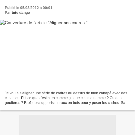
Publié le 05/03/2012 à 00:01
Par
tete dange
Je voulais aligner une série de cadres au dessus de mon canapé avec des
cimaises. Est-ce que c'est bien comme ça que cela se nomme ? Ou des
goutières ? Bref, des supports muraux en bois pour y poser les cadres. Sauf
que dans le commerce elles n'étaient...