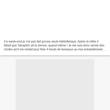
Ce week-end je n'ai pas fait qu'une seule bibliothèque. Après la nôtre il
fallait que Séraphin ait la sienne, quand même ! Je me suis donc servie des
chutes qu'il me restait pour fixer 4 bouts de tasseaux au mur préalablement
peint en rouge. Vissé des...