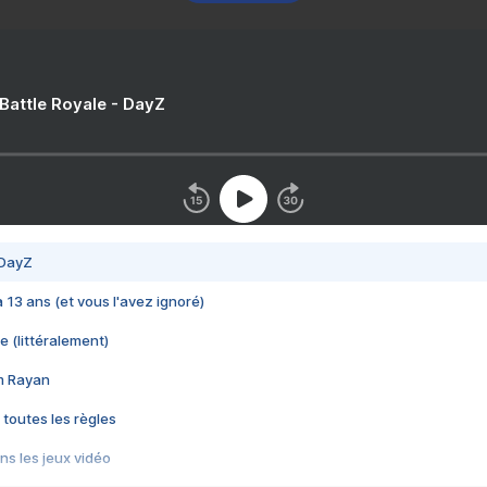
 Battle Royale - DayZ
 DayZ
 a 13 ans (et vous l'avez ignoré)
e (littéralement)
im Rayan
 toutes les règles
s les jeux vidéo