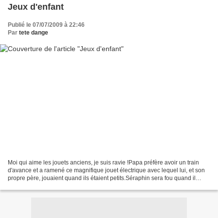
Jeux d'enfant
Publié le 07/07/2009 à 22:46
Par
tete dange
Moi qui aime les jouets anciens, je suis ravie !Papa préfère avoir un train
d'avance et a ramené ce magnifique jouet électrique avec lequel lui, et son
propre père, jouaient quand ils étaient petits.Séraphin sera fou quand il
pourra jouer avec. Il est...