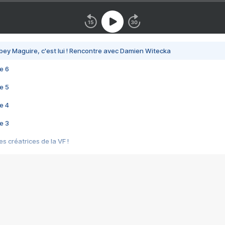
bey Maguire, c'est lui ! Rencontre avec Damien Witecka
e 6
e 5
e 4
e 3
s créatrices de la VF !
e 2
e 1
e Mektoub My Love arrive enfin ! Rencontre avec Shaïn Boumedine et Sal
i : après Toni en famille