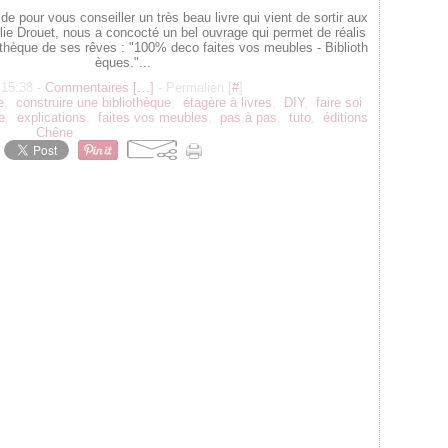
de pour vous conseiller un très beau livre qui vient de sortir aux
lie Drouet, nous a concocté un bel ouvrage qui permet de réalis
othèque de ses rêves : "100% deco faites vos meubles - Biblioth
èques."...
 15:38 -
Commentaires [
…
]
- Permalien [
#
]
e
,
construire une bibliothèque
,
étagère à livres
,
DIY
,
faire soi
e
,
explications
,
faites vos meubles
,
pas à pas
,
tuto
,
éditions
Chêne