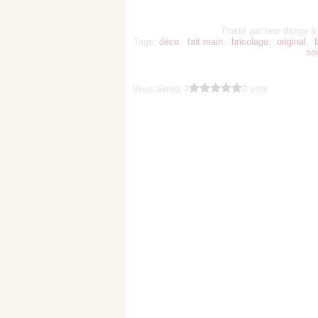
Posté par tete dange à
Tags:
déco
,
fait main
,
bricolage
,
original
,
so
Vous aimez ?
0 vote