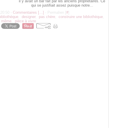
il y avait un bar fait par les anciens propriétaires. Ce
qui se justifiait assez puisque notre...
 20:50 -
Commentaires [
…
]
- Permalien [
#
]
bibliothèque
,
designer
,
pas chère
,
construire une bibliothèque
,
i même
,
pièce à vivre