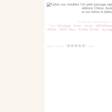
Un petit passage rapi
éditions Chêne. Auré
er soi même la bibli
Posté par tete dange à
Tags:
bricolage
,
livres
,
récup'
,
bibliothèqu
même
,
100% déco
,
Aurélie Drouet
,
ouvrag
Vous aimez ?
0 vote