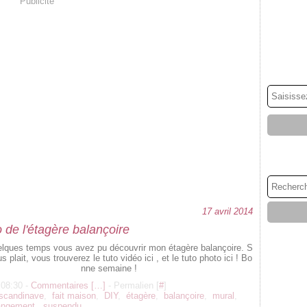
Publicité
17 avril 2014
 de l'étagère balançoire
uelques temps vous avez pu découvrir mon étagère balançoire. S
us plait, vous trouverez le tuto vidéo ici , et le tuto photo ici ! Bo
nne semaine !
 08:30 -
Commentaires [
…
]
- Permalien [
#
]
scandinave
,
fait maison
,
DIY
,
étagère
,
balançoire
,
mural
,
angement
,
suspendu