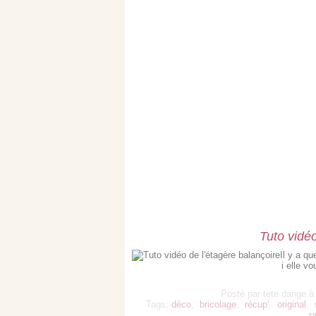
Tuto vidéo
Il y a q
i elle vo
Posté par tete dange à
Tags:
déco
,
bricolage
,
récup'
,
original
,
r