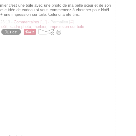
mier c'est une toile avec une photo de ma belle sœur et de son
s belle idée de cadeau si vous commencez à chercher pour Noël.
 une impression sur toile. Celui ci à été tiré...
 23:13 -
Commentaires [
…
]
- Permalien [
#
]
noël
,
cadre photo
,
herbier
,
impression sur toile