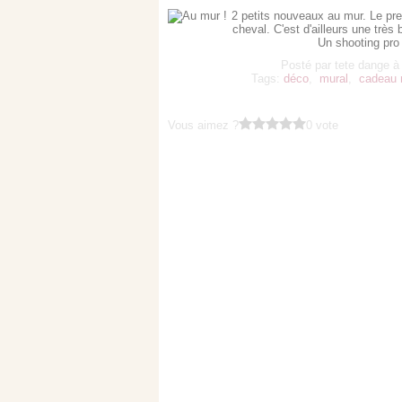
2 petits nouveaux au mur. Le pre
cheval. C'est d'ailleurs une trè
Un shooting pro +
Posté par tete dange à
Tags:
déco
,
mural
,
cadeau 
Vous aimez ?
0 vote