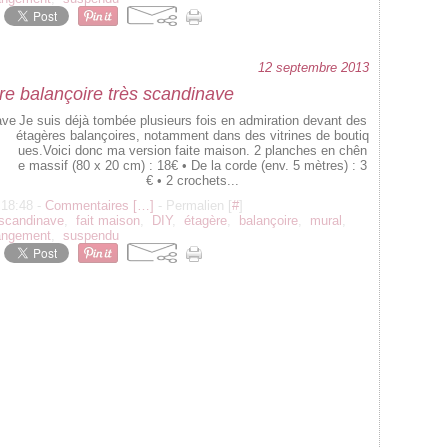
12 septembre 2013
re balançoire très scandinave
Je suis déjà tombée plusieurs fois en admiration devant des
étagères balançoires, notamment dans des vitrines de boutiq
ues.Voici donc ma version faite maison. 2 planches en chên
e massif (80 x 20 cm) : 18€ • De la corde (env. 5 mètres) : 3
€ • 2 crochets...
 18:48 -
Commentaires [
…
]
- Permalien [
#
]
scandinave
,
fait maison
,
DIY
,
étagère
,
balançoire
,
mural
,
angement
,
suspendu