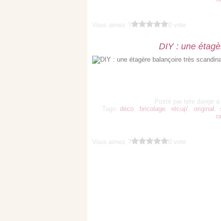
Vous aimez ?
0 vote
DIY : une étagè
Posté par tete dange à
Tags:
déco
,
bricolage
,
récup'
,
original
,
r
Vous aimez ?
0 vote