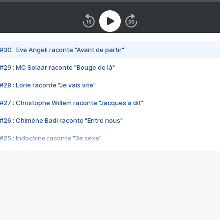
#30 : Eve Angeli raconte "Avant de partir"
#29 : MC Solaar raconte "Bouge de là"
28 : Lorie raconte "Je vais vite"
#27 : Christophe Willem raconte "Jacques a dit"
#26 : Chimène Badi raconte "Entre nous"
#25 : Indochine raconte "3e sexe"
#24 : Zaho raconte "C'est chelou"
#23 : Patrick Bruel raconte "Au café des délices"
#22 : Kyo raconte "Le chemin"
#21 : Nolwenn Leroy raconte "Cassé"