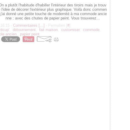
On a plutôt l'habitude d'habiller l'intérieur des tiroirs mais je trouv
 l'idée de décorer l'extérieur plus graphique. Voilà donc commen
t j'ai donné une petite touche de modernité à ma commode ancie
nne : avec des chutes de papier peint. Vous trouverez...
 16:15 -
Commentaires [
…
]
- Permalien [
#
]
récup'
,
détournement
,
fait maison
,
customiser
,
commode
,
le ancien
,
papier peint