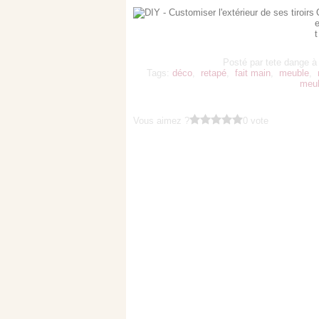
e
Posté par tete dange à
Tags:
déco
,
retapé
,
fait main
,
meuble
,
meub
Vous aimez ?
0 vote