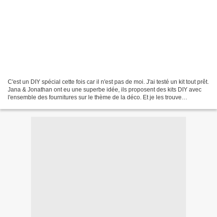
C'est un DIY spécial cette fois car il n'est pas de moi. J'ai testé un kit tout prêt.
Jana & Jonathan ont eu une superbe idée, ils proposent des kits DIY avec
l'ensemble des fournitures sur le thème de la déco. Et je les trouve
extrêmement doués. Tout...