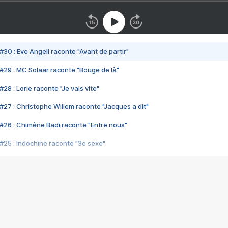
#30 : Eve Angeli raconte "Avant de partir"
#29 : MC Solaar raconte "Bouge de là"
28 : Lorie raconte "Je vais vite"
#27 : Christophe Willem raconte "Jacques a dit"
#26 : Chimène Badi raconte "Entre nous"
#25 : Indochine raconte "3e sexe"
#24 : Zaho raconte "C'est chelou"
#23 : Patrick Bruel raconte "Au café des délices"
#22 : Kyo raconte "Le chemin"
#21 : Nolwenn Leroy raconte "Cassé"