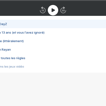
 DayZ
 a 13 ans (et vous l'avez ignoré)
e (littéralement)
im Rayan
 toutes les règles
s les jeux vidéo
us choquant de Rockstar ? - Le scandale BULLY
e plus moche de Steam
du RÊVE tourne au CAUCHEMAR
pendant 8 heures