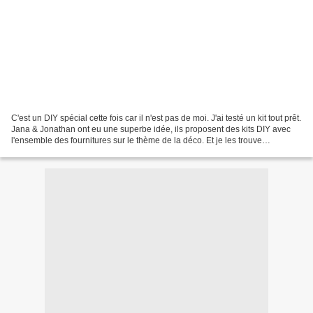
C'est un DIY spécial cette fois car il n'est pas de moi. J'ai testé un kit tout prêt.
Jana & Jonathan ont eu une superbe idée, ils proposent des kits DIY avec
l'ensemble des fournitures sur le thème de la déco. Et je les trouve
extrêmement doués. Tout...